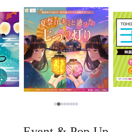
イベント・ポップアップ
簡体字
ニュース
한국어
レストラン・カフェ
ภาษาไทย
TAX FREE
日本語
PARCOメンバーズ
JP
3
1
2
4
5
6
7
8
Event & Pop Up