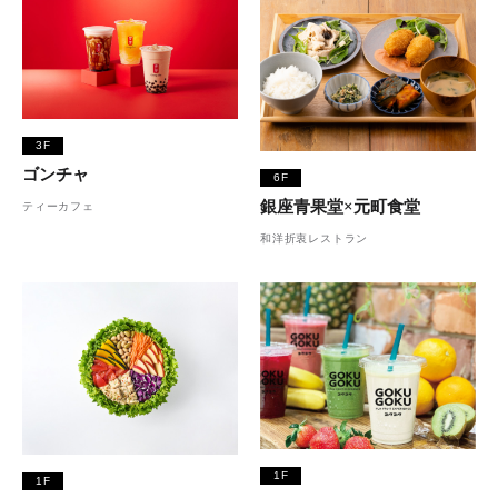
3F
ゴンチャ
6F
銀座青果堂×元町食堂
ティーカフェ
和洋折衷レストラン
1F
1F