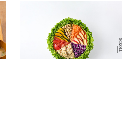
SCROLL
1F
WithGreen
サラダボウル