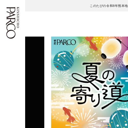
このたびの令和8年熊本
フロアガイド
ENGLISH
施設案内・アクセス
繁体字
イベント・ポップアップ
簡体字
ニュース
한국어
レストラン・カフェ
ภาษาไทย
TAX FREE
日本語