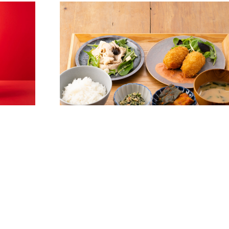
6F
銀座青果堂×元町食堂
和洋折衷レストラン