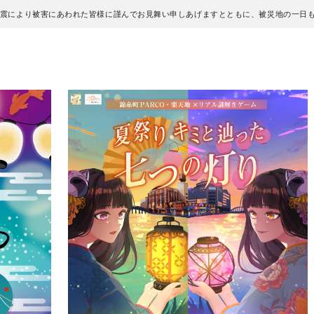
地震により被害にあわれた皆様に謹んでお見舞い申しあげますとともに、被災地の一日