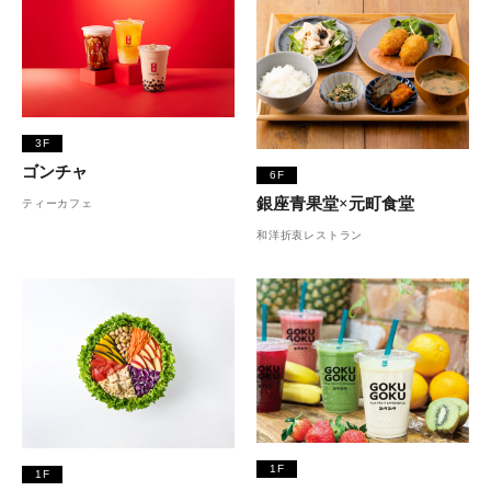
3F
ゴンチャ
6F
銀座青果堂×元町食堂
ティーカフェ
和洋折衷レストラン
1F
1F