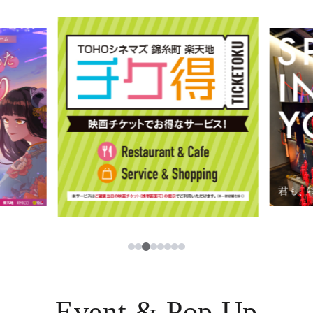
イベント・ポップアップ
簡体字
ニュース
한국어
レストラン・カフェ
ภาษาไทย
TAX FREE
日本語
PARCOメンバーズ
JP
3
1
2
4
5
6
7
8
Event & Pop Up