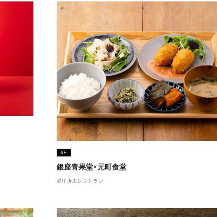
6F
銀座青果堂×元町食堂
和洋折衷レストラン