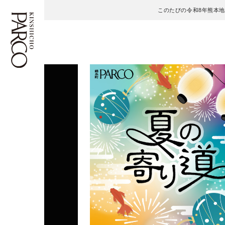
このたびの令和8年熊本
フロアガイド
ENGLISH
施設案内・アクセス
繁体字
イベント・ポップアップ
簡体字
ニュース
한국어
レストラン・カフェ
ภาษาไทย
TAX FREE
日本語