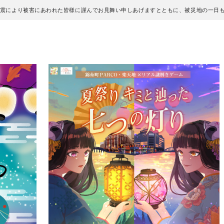
地震により被害にあわれた皆様に謹んでお見舞い申しあげますとともに、被災地の一日