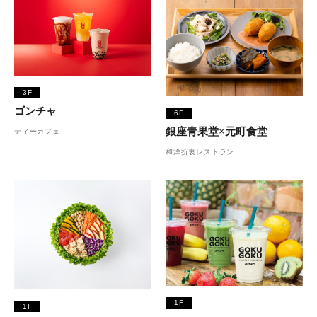
3F
ゴンチャ
6F
銀座青果堂×元町食堂
ティーカフェ
和洋折衷レストラン
1F
1F