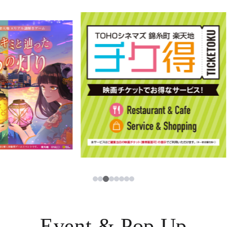
イベント・ポップアップ
簡体字
ニュース
한국어
レストラン・カフェ
ภาษาไทย
TAX FREE
日本語
PARCOメンバーズ
JP
3
1
2
4
5
6
7
8
Event & Pop Up