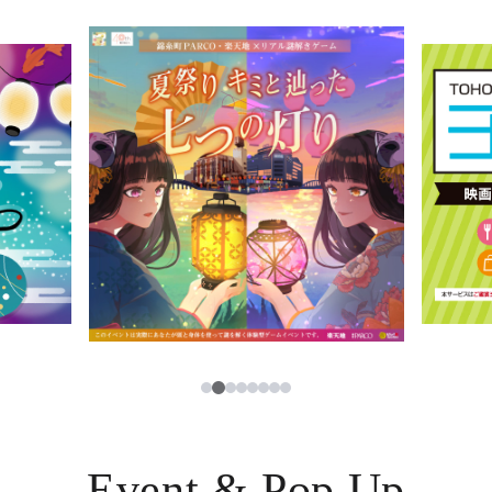
イベント・ポップアップ
簡体字
ニュース
한국어
レストラン・カフェ
ภาษาไทย
TAX FREE
日本語
PARCOメンバーズ
JP
2
1
3
4
5
6
7
8
Event & Pop Up