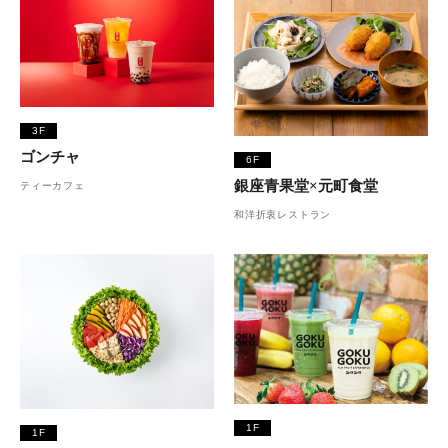
3F
ゴンチャ
6F
銀座青果堂×元町食堂
ティーカフェ
和洋折衷レストラン
1F
1F