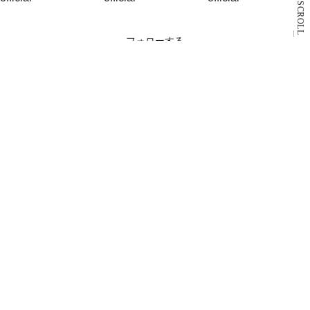
SCROLL
フォローする
ご利用規約
プライバシーポリシー
お問合わせ
COPYRIGHT © PARCO.CO.,LTD. ALL RIGHTS RESERVED.