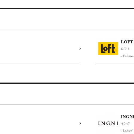
LOFT
ロフト
- Fashio
INGN
イング
- Ladies’