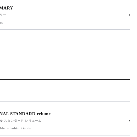
MARY
リー
cs
NAL STANDARD relume
ル スタンダード レリューム
’,Men’s,Fashion Goods