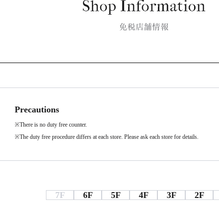
Precautions
※There is no duty free counter.
※The duty free procedure differs at each store. Please ask each store for details.
7F
6F
5F
4F
3F
2F