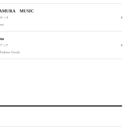
AMURA MUSIC
ガッキ
ent
na
アンナ
,Fashion Goods