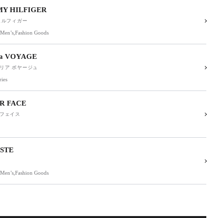
Y HILFIGER
ヒルフィガー
’,Men’s,Fashion Goods
ria VOYAGE
リア ボヤージュ
ries
R FACE
フェイス
STE
’,Men’s,Fashion Goods