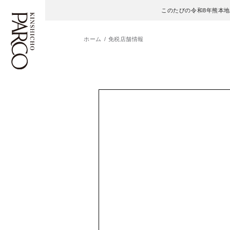
このたびの令和8年熊本
ホーム
免税店舗情報
フロアガイド
ENGLISH
施設案内・アクセス
繁体字
イベント・ポップアップ
簡体字
ニュース
한국어
レストラン・カフェ
ภาษาไทย
TAX FREE
日本語