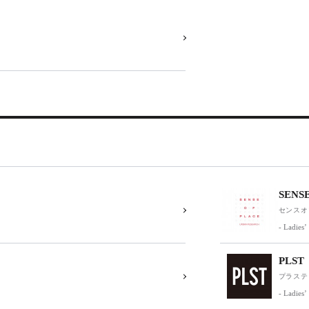
SENS
センスオ
- Ladies’
PLST
プラステ
- Ladies’