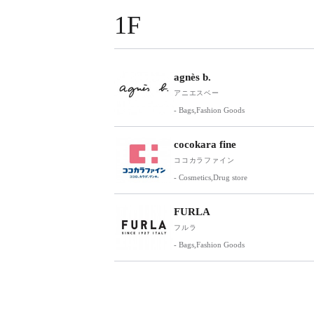
1F
agnès b.
アニエスベー
- Bags,Fashion Goods
cocokara fine
ココカラファイン
- Cosmetics,Drug store
FURLA
フルラ
- Bags,Fashion Goods