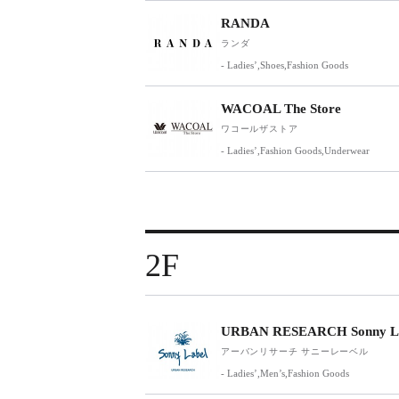
RANDA
ランダ
- Ladies’,Shoes,Fashion Goods
WACOAL The Store
ワコールザストア
- Ladies’,Fashion Goods,Underwear
2F
URBAN RESEARCH Sonny L
アーバンリサーチ サニーレーベル
- Ladies’,Men’s,Fashion Goods