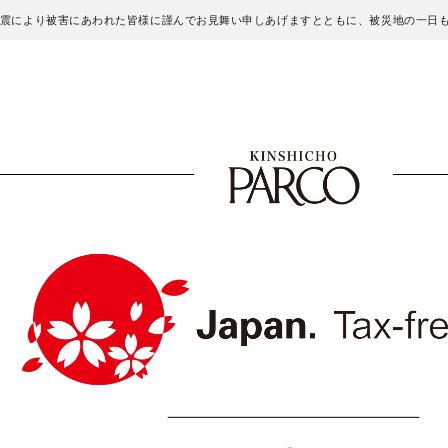
地震により被害にあわれた皆様に謹んでお見舞い申しあげますとともに、被災地の一日