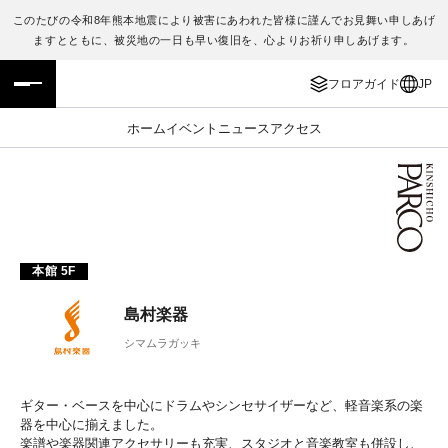
このたびの令和8年熊本地震により被害にあわれた皆様に謹んでお見舞い申しあげ
ますとともに、被災地の一日も早い復旧を、心よりお祈り申しあげます。
フロアガイド
ENGLISH
フロアガイド
JP
施設案内・アクセス
繁体字
ホーム
イベント
ニュース
アクセス
イベント・ポップアップ
簡体字
ニュース
한국어
レストラン・カフェ
ภาษาไทย
本館 5F
TAX FREE
日本語
島村楽器
シマムラガッキ
PARCOメンバーズ
ギター・ベースを中心にドラムやシンセサイザーなど、軽音楽系の楽
JP
器を中心に揃えました。
楽譜や楽器関連アクセサリーも充実、スタジオと音楽教室も併設し、