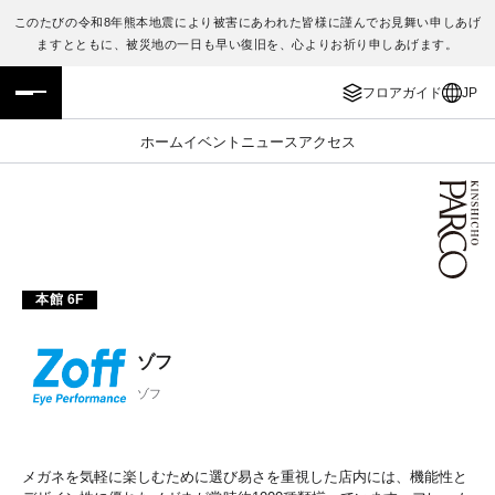
このたびの令和8年熊本地震により被害にあわれた皆様に謹んでお見舞い申しあげ
ますとともに、被災地の一日も早い復旧を、心よりお祈り申しあげます。
フロアガイド
ENGLISH
フロアガイド
JP
施設案内・アクセス
繁体字
ホーム
イベント
ニュース
アクセス
イベント・ポップアップ
簡体字
ニュース
한국어
レストラン・カフェ
ภาษาไทย
本館 6F
TAX FREE
日本語
ゾフ
ゾフ
PARCOメンバーズ
JP
メガネを気軽に楽しむために選び易さを重視した店内には、機能性と