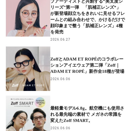
プアーティストと共創する“美支度シ
リーズ”第一弾 「肌補正レンズ*」
が新登場顔立ちをきれいに見せるフレ
ームとの組み合わせで、かけるだけで
顔印象まで整う「肌補正レンズ」4種
を発売
2026.06.27
ZoffとADAM ET ROPÉのコラボレー
ションアイエウェア第二弾「Zoff｜
ADAM ET ROPÉ」新作全18種が登場
2026.06.06
最軽量モデル6.8g。航空機にも使用さ
れる最先端の素材で メガネの常識を
変えたZoff SMART。
2026.06.06