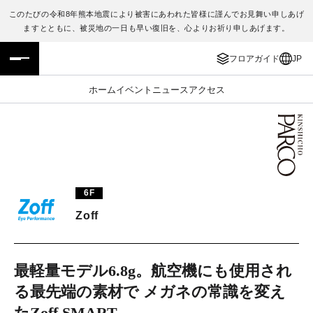
このたびの令和8年熊本地震により被害にあわれた皆様に謹んでお見舞い申しあげ
ますとともに、被災地の一日も早い復旧を、心よりお祈り申しあげます。
フロアガイド
ENGLISH
フロアガイド
JP
施設案内・アクセス
繁体字
ホーム
イベント
ニュース
アクセス
イベント・ポップアップ
簡体字
ニュース
한국어
レストラン・カフェ
ภาษาไทย
6F
TAX FREE
日本語
Zoff
PARCOメンバーズ
最軽量モデル6.8g。航空機にも使用され
る最先端の素材で メガネの常識を変え
JP
たZoff SMART。