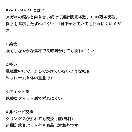
■Zoff SMART とは？
メガネの悩みと向き合い続けて累計販売本数、1000万本突破。
軽さを追求したずれにくい、1日中かけていても疲れにくいメガ
ネ。
1.柔軟
強くしなやかな素材で長時間かけても疲れにくい
2.軽い
最軽量6.8gで、まるでかけていないような軽さ
※フレーム単体の重量です
3.フィット感
絶妙なフィット感でずれにくい
4.鼻パッド交換
クリングスが折れても交換可能(有料)
※固定式鼻パッド付き商品は対象外です