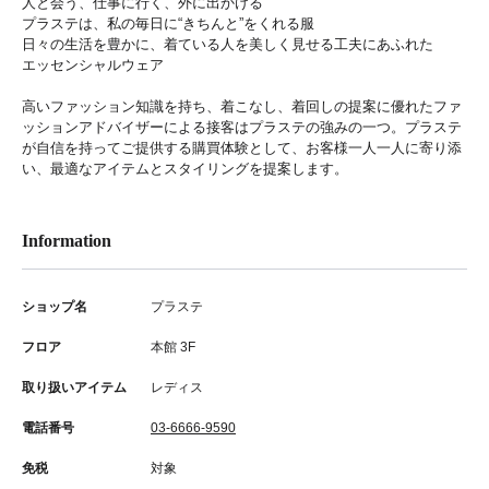
人と会う、仕事に行く、外に出かける
プラステは、私の毎日に“きちんと”をくれる服
日々の生活を豊かに、着ている人を美しく見せる工夫にあふれた
エッセンシャルウェア
高いファッション知識を持ち、着こなし、着回しの提案に優れたファ
ッションアドバイザーによる接客はプラステの強みの一つ。プラステ
が自信を持ってご提供する購買体験として、お客様一人一人に寄り添
い、最適なアイテムとスタイリングを提案します。
Information
ショップ名
プラステ
フロア
本館 3F
取り扱いアイテム
レディス
電話番号
03-6666-9590
免税
対象