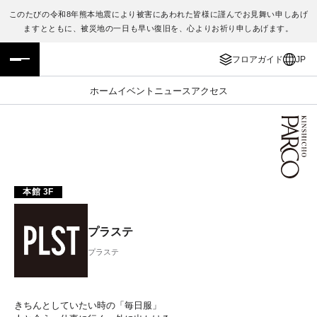
このたびの令和8年熊本地震により被害にあわれた皆様に謹んでお見舞い申しあげ
ますとともに、被災地の一日も早い復旧を、心よりお祈り申しあげます。
フロアガイド
ENGLISH
フロアガイド
JP
施設案内・アクセス
繁体字
ホーム
イベント
ニュース
アクセス
イベント・ポップアップ
簡体字
ニュース
한국어
レストラン・カフェ
ภาษาไทย
本館 3F
TAX FREE
日本語
プラステ
プラステ
PARCOメンバーズ
JP
きちんとしていたい時の「毎日服」