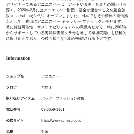
デザイナーであるアニエスベーは、アートや映画、音楽との関わりも
深く、2020年2月にはアニエスベー財団・基金が運営する文化複合施
設 « La Fab. »がパリにオープンしました。日本でもその精神の発信拠
点として、青山にアニエスベー ギャラリー ブティックがあります。
常に持続可能性（サステナビリティ）への意識もたかく、特に2003年
からサポートしている海洋探査船タラ号を通じて環境問題にも積極的
に取り組んでおり、今後も様々な活動が発信される予定です。
Information
ショップ名
アニエスベー
フロア
本館 1F
取り扱いアイテム
バッグ・ファッション雑貨
電話番号
03-6659-3901
公式サイト
https://www.agnesb.co.jp
免税
対象