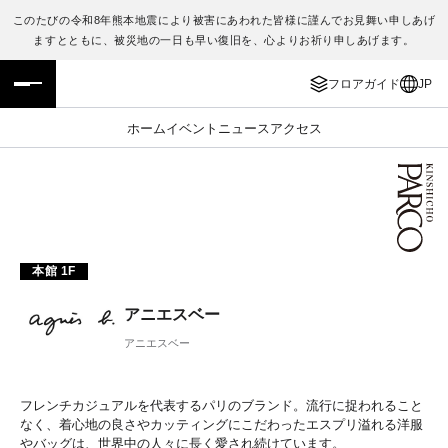
このたびの令和8年熊本地震により被害にあわれた皆様に謹んでお見舞い申しあげ
ますとともに、被災地の一日も早い復旧を、心よりお祈り申しあげます。
フロアガイド
ENGLISH
フロアガイド
JP
施設案内・アクセス
繁体字
ホーム
イベント
ニュース
アクセス
イベント・ポップアップ
簡体字
ニュース
한국어
レストラン・カフェ
ภาษาไทย
本館 1F
TAX FREE
日本語
アニエスベー
アニエスベー
PARCOメンバーズ
フレンチカジュアルを代表するパリのブランド。流行に捉われること
JP
なく、着心地の良さやカッティングにこだわったエスプリ溢れる洋服
やバッグは、世界中の人々に長く愛され続けています。