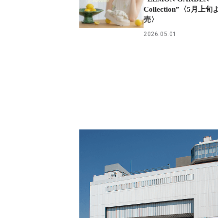
Collection”〈5月
売〉
2026.05.01