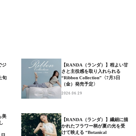
でジ
【RANDA（ランダ）】程よい甘
さと主役感を取り入れられる
上旬
“Ribbon Collection”〈7月3日
（金）発売予定〉
2026.06.29
も美
【RANDA（ランダ）】繊細に描
し
かれたフラワー柄が夏の光を受
けて映える “Botanical
月1日