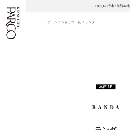
このたびの令和8年熊本
ホーム
ショップ一覧
ランダ
フロアガイド
ENGLISH
施設案内・アクセス
繁体字
イベント・ポップアップ
簡体字
ニュース
한국어
本館 3F
レストラン・カフェ
ภาษาไทย
TAX FREE
日本語