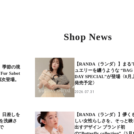
Shop News
【RANDA（ランダ）】まる
】季節の境
ュエリーを纏うような “BAG
r Sabot
DAY SPECIAL”が登場〈8月
より順次登場。
発売予定〉
2026.07.31
】日差しを
【RANDA（ランダ）】儚く
を洗練さ
しい女性らしさを、そっと映
で
出すデザイン ブランド初
の“Butterfly collection”〈5