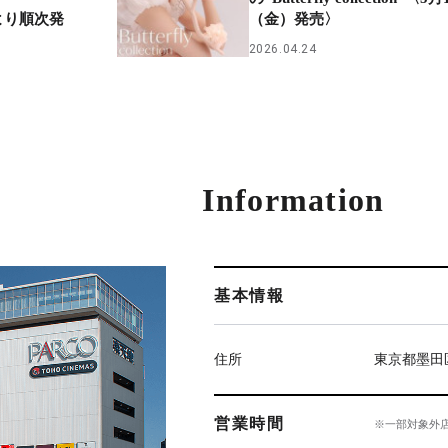
上旬より順次発
（金）発売〉
2026.04.24
Information
基本情報
住所
東京都墨田
営業時間
※一部対象外