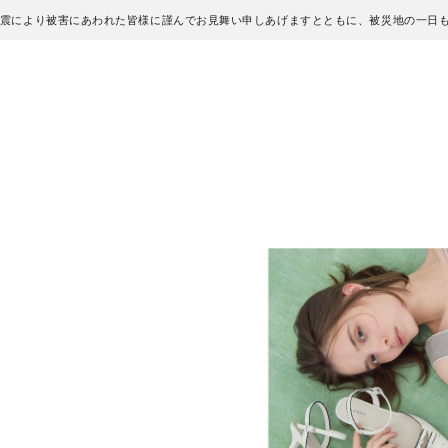
地震により被害にあわれた皆様に謹んでお見舞い申しあげますとともに、被災地の一日