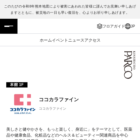
このたびの令和8年熊本地震により被害にあわれた皆様に謹んでお見舞い申しあげ
ますとともに、被災地の一日も早い復旧を、心よりお祈り申しあげます。
フロアガイド
ENGLISH
フロアガイド
JP
施設案内・アクセス
繁体字
ホーム
イベント
ニュース
アクセス
イベント・ポップアップ
簡体字
ニュース
한국어
レストラン・カフェ
ภาษาไทย
本館 1F
TAX FREE
日本語
ココカラファイン
ココカラファイン
PARCOメンバーズ
美しさと健やかさを、もっと楽しく、身近に」をテーマとして、医薬
JP
品や健康食品、化粧品などのヘルス＆ビューティー関連商品を中心