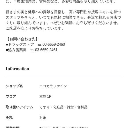
に、日用生活用品、食料品など、多彩な商品を取り揃えています。
皆さまの美と健康への貢献を目指し、高い専門性や接客スキルを持つ
スタッフをそろえ、いつでも気軽に相談できる、身近で頼れるお店づ
くりに取り組んでいます。 <ぜひお気軽にお立ち寄りくださいませ。
ご来店を心よりお待ちしています。
【お問い合わせ先】
■ドラッグストア ℡.03-6659-2460
■処方箋薬局 ℡.03-6659-2461
Information
ショップ名
ココカラファイン
フロア
本館 1F
取り扱いアイテム
くすり・化粧品・雑貨・食料品
免税
対象