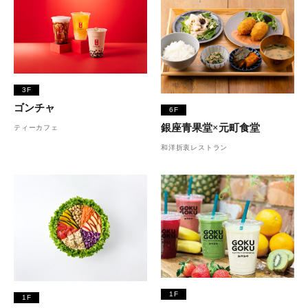
3F
ゴンチャ
6F
銀座青果堂×元町食堂
ティーカフェ
和洋折衷レストラン
1F
1F