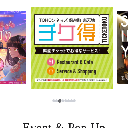
イベント・ポップアップ
簡体字
ニュース
한국어
レストラン・カフェ
ภาษาไทย
TAX FREE
日本語
PARCOメンバーズ
JP
3
1
2
4
5
6
7
8
Event & Pop Up