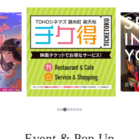
イベント・ポップアップ
簡体字
ニュース
한국어
レストラン・カフェ
ภาษาไทย
TAX FREE
日本語
PARCOメンバーズ
JP
3
1
2
4
5
6
7
8
Event & Pop Up