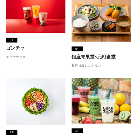
3F
ゴンチャ
6F
銀座青果堂×元町食堂
ティーカフェ
和洋折衷レストラン
1F
1F