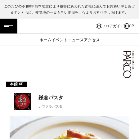
このたびの令和8年熊本地震により被害にあわれた皆様に謹んでお見舞い申しあげ
ますとともに、被災地の一日も早い復旧を、心よりお祈り申しあげます。
フロアガイド
ENGLISH
フロアガイド
JP
施設案内・アクセス
繁体字
ホーム
イベント
ニュース
アクセス
イベント・ポップアップ
簡体字
ニュース
한국어
レストラン・カフェ
ภาษาไทย
本館 6F
TAX FREE
日本語
鎌倉パスタ
カマクラパスタ
PARCOメンバーズ
JP