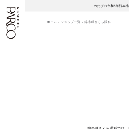
このたびの令和8年熊本
ホーム
ショップ一覧
錦糸町さくら眼科
フロアガイド
ENGLISH
施設案内・アクセス
繁体字
イベント・ポップアップ
簡体字
ニュース
한국어
レストラン・カフェ
ภาษาไทย
TAX FREE
日本語
錦糸町さくら眼科では、