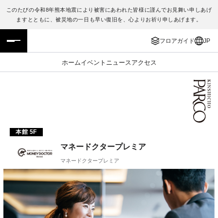
このたびの令和8年熊本地震により被害にあわれた皆様に謹んでお見舞い申しあげ
ますとともに、被災地の一日も早い復旧を、心よりお祈り申しあげます。
フロアガイド
ENGLISH
フロアガイド
JP
施設案内・アクセス
繁体字
ホーム
イベント
ニュース
アクセス
イベント・ポップアップ
簡体字
ニュース
한국어
レストラン・カフェ
ภาษาไทย
本館 5F
マネードクタープレミア
TAX FREE
日本語
マネードクタープレミア
PARCOメンバーズ
JP