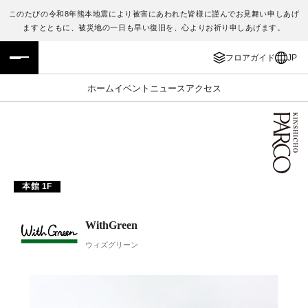
このたびの令和8年熊本地震により被害にあわれた皆様に謹んでお見舞い申しあげ
ますとともに、被災地の一日も早い復旧を、心よりお祈り申しあげます。
フロアガイド
ENGLISH
フロアガイド
JP
施設案内・アクセス
繁体字
ホーム
イベント
ニュース
アクセス
イベント・ポップアップ
簡体字
ニュース
한국어
レストラン・カフェ
ภาษาไทย
本館 1F
TAX FREE
日本語
WithGreen
ウィズグリーン
PARCOメンバーズ
JP