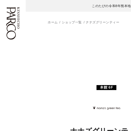
このたびの令和8年熊本
ホーム
ショップ一覧
ナナズグリーンティー
フロアガイド
ENGLISH
施設案内・アクセス
繁体字
イベント・ポップアップ
簡体字
ニュース
한국어
本館 6F
レストラン・カフェ
ภาษาไทย
TAX FREE
日本語