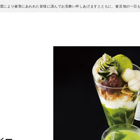
地震により被害にあわれた皆様に謹んでお見舞い申しあげますとともに、被災地の一日