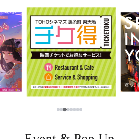
イベント・ポップアップ
簡体字
ニュース
한국어
レストラン・カフェ
ภาษาไทย
TAX FREE
日本語
PARCOメンバーズ
JP
3
1
2
4
5
6
7
8
Event & Pop Up