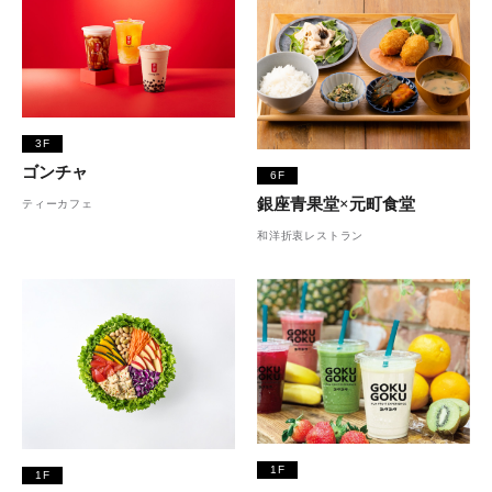
3F
ゴンチャ
6F
銀座青果堂×元町食堂
ティーカフェ
和洋折衷レストラン
1F
1F