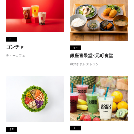
3F
ゴンチャ
6F
銀座青果堂×元町食堂
ティーカフェ
和洋折衷レストラン
1F
1F