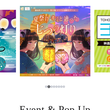
イベント・ポップアップ
簡体字
ニュース
한국어
レストラン・カフェ
ภาษาไทย
TAX FREE
日本語
PARCOメンバーズ
JP
3
1
2
4
5
6
7
8
Event & Pop Up