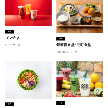
3F
ゴンチャ
6F
銀座青果堂×元町食堂
ティーカフェ
和洋折衷レストラン
1F
1F