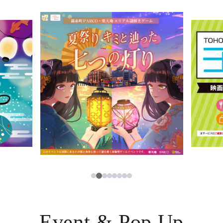
イベント・ポップアップ
簡体字
ニュース
한국어
レストラン・カフェ
ภาษาไทย
TAX FREE
日本語
PARCOメンバーズ
JP
3
1
2
4
5
6
7
8
Event & Pop Up