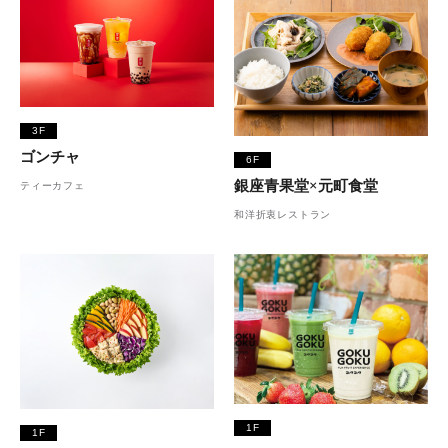
3F
ゴンチャ
6F
銀座青果堂×元町食堂
ティーカフェ
和洋折衷レストラン
1F
1F