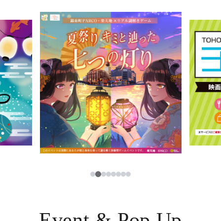
イベント・ポップアップ
簡体字
ニュース
한국어
レストラン・カフェ
ภาษาไทย
TAX FREE
日本語
PARCOメンバーズ
JP
2
1
3
4
5
6
7
8
Event & Pop Up