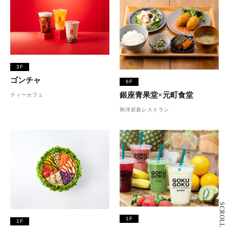
3F
ゴンチャ
6F
銀座青果堂×元町食堂
ティーカフェ
和洋折衷レストラン
SCROLL
1F
1F