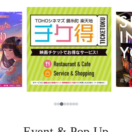
イベント・ポップアップ
簡体字
ニュース
한국어
レストラン・カフェ
ภาษาไทย
TAX FREE
日本語
PARCOメンバーズ
JP
3
1
2
4
5
6
7
8
Event & Pop Up