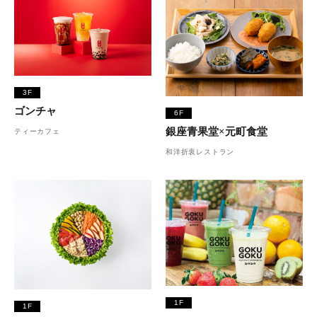
3F
ゴンチャ
6F
銀座青果堂×元町食堂
ティーカフェ
和洋折衷レストラン
1F
1F