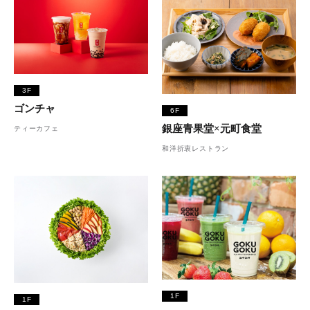
3F
ゴンチャ
6F
銀座青果堂×元町食堂
ティーカフェ
和洋折衷レストラン
1F
1F