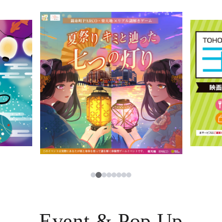
イベント・ポップアップ
簡体字
ニュース
한국어
レストラン・カフェ
ภาษาไทย
TAX FREE
日本語
PARCOメンバーズ
JP
3
1
2
4
5
6
7
8
Event & Pop Up