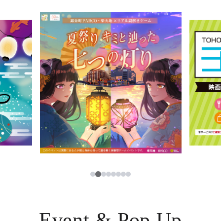
イベント・ポップアップ
簡体字
ニュース
한국어
レストラン・カフェ
ภาษาไทย
TAX FREE
日本語
PARCOメンバーズ
JP
3
1
2
4
5
6
7
8
Event & Pop Up