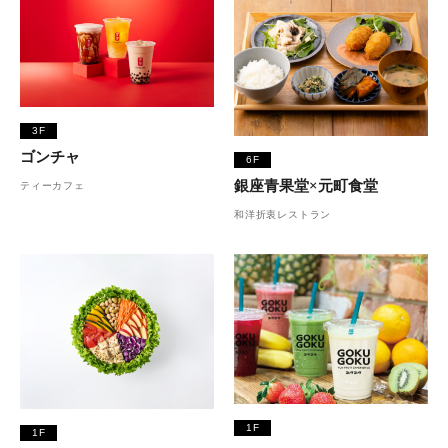
3F
ゴンチャ
6F
銀座青果堂×元町食堂
ティーカフェ
和洋折衷レストラン
1F
1F