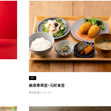
6F
銀座青果堂×元町食堂
和洋折衷レストラン