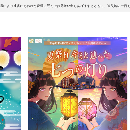
地震により被害にあわれた皆様に謹んでお見舞い申しあげますとともに、被災地の一日