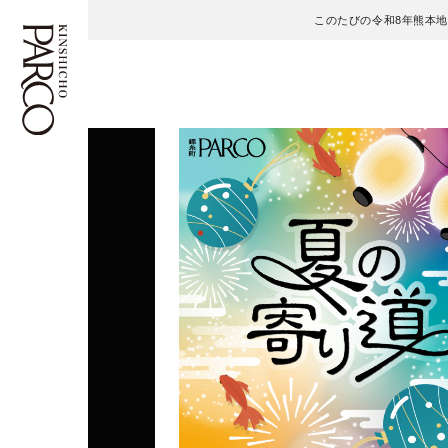
このたびの令和8年熊本
フロアガイド
ENGLISH
施設案内・アクセス
繁体字
イベント・ポップアップ
簡体字
ニュース
한국어
レストラン・カフェ
ภาษาไทย
TAX FREE
日本語