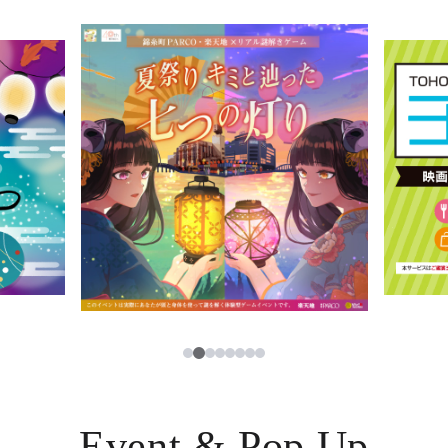
イベント・ポップアップ
簡体字
ニュース
한국어
レストラン・カフェ
ภาษาไทย
TAX FREE
日本語
PARCOメンバーズ
JP
2
1
3
4
5
6
7
8
Event & Pop Up