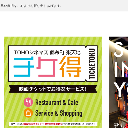
も早い復旧を、心よりお祈り申しあげます。