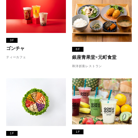
3F
ゴンチャ
6F
銀座青果堂×元町食堂
ティーカフェ
和洋折衷レストラン
1F
1F