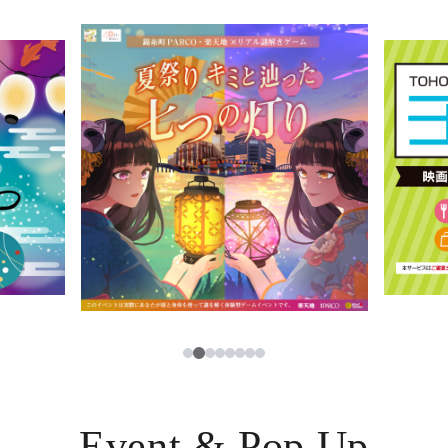
イベント・ポップアップ
簡体字
ニュース
한국어
レストラン・カフェ
ภาษาไทย
TAX FREE
日本語
PARCOメンバーズ
JP
2
1
3
4
5
6
7
8
Event & Pop Up