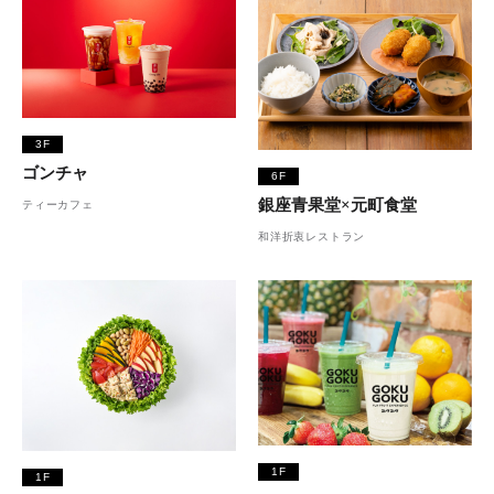
3F
ゴンチャ
6F
銀座青果堂×元町食堂
ティーカフェ
和洋折衷レストラン
1F
1F