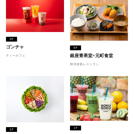
3F
ゴンチャ
6F
銀座青果堂×元町食堂
ティーカフェ
和洋折衷レストラン
1F
1F