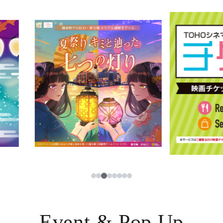
イベント・ポップアップ
簡体字
ニュース
한국어
レストラン・カフェ
ภาษาไทย
TAX FREE
日本語
PARCOメンバーズ
JP
3
1
2
4
5
6
7
8
Event & Pop Up