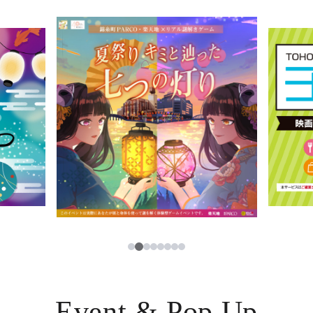
イベント・ポップアップ
簡体字
ニュース
한국어
レストラン・カフェ
ภาษาไทย
TAX FREE
日本語
PARCOメンバーズ
JP
2
1
3
4
5
6
7
8
Event & Pop Up