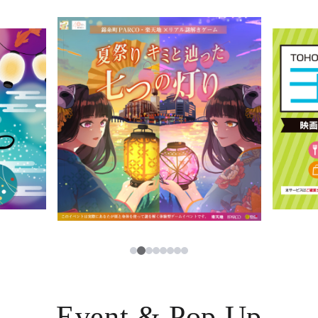
イベント・ポップアップ
簡体字
ニュース
한국어
レストラン・カフェ
ภาษาไทย
TAX FREE
日本語
PARCOメンバーズ
JP
2
1
3
4
5
6
7
8
Event & Pop Up