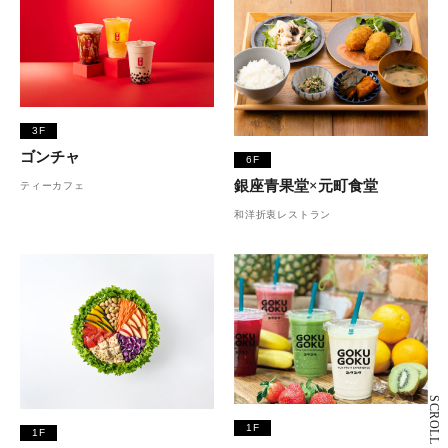
3F
ゴンチャ
6F
銀座青果堂×元町食堂
ティーカフェ
和洋折衷レストラン
SCROLL
1F
1F