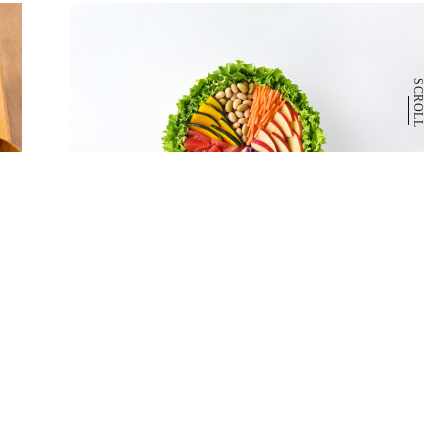
SCROLL
1F
WithGreen
サラダボウル