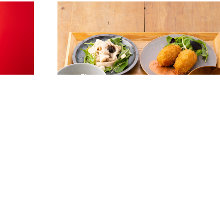
6F
銀座青果堂×元町食堂
和洋折衷レストラン