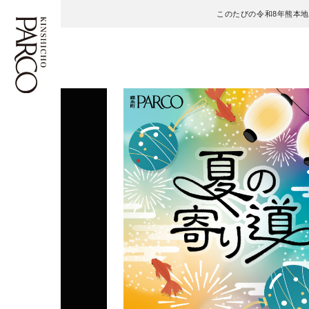
このたびの令和8年熊本
フロアガイド
ENGLISH
施設案内・アクセス
繁体字
イベント・ポップアップ
簡体字
ニュース
한국어
レストラン・カフェ
ภาษาไทย
TAX FREE
日本語