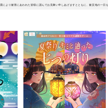
地震により被害にあわれた皆様に謹んでお見舞い申しあげますとともに、被災地の一日