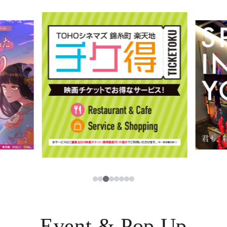
イベント・ポップアップ
簡体字
ニュース
한국어
レストラン・カフェ
ภาษาไทย
TAX FREE
日本語
PARCOメンバーズ
JP
3
1
2
4
5
6
7
8
Event & Pop Up