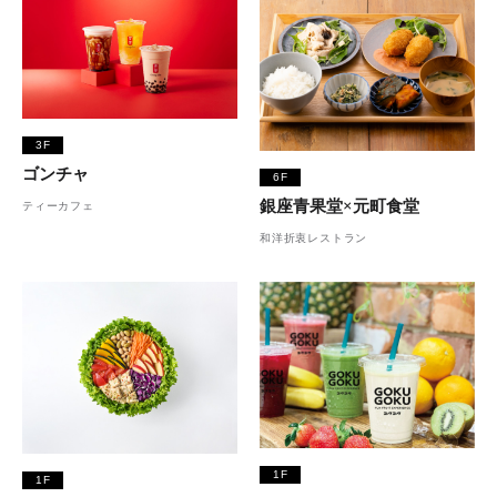
3F
ゴンチャ
6F
銀座青果堂×元町食堂
ティーカフェ
和洋折衷レストラン
1F
1F