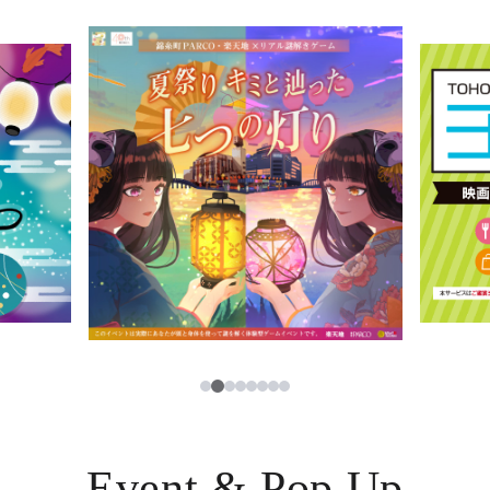
イベント・ポップアップ
簡体字
ニュース
한국어
レストラン・カフェ
ภาษาไทย
TAX FREE
日本語
PARCOメンバーズ
JP
2
1
3
4
5
6
7
8
Event & Pop Up