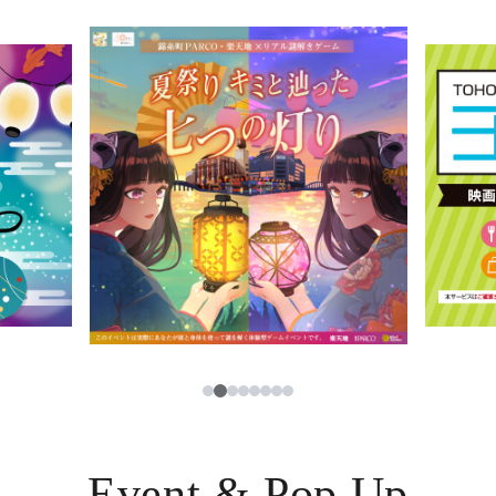
イベント・ポップアップ
簡体字
ニュース
한국어
レストラン・カフェ
ภาษาไทย
TAX FREE
日本語
PARCOメンバーズ
JP
2
1
3
4
5
6
7
8
Event & Pop Up