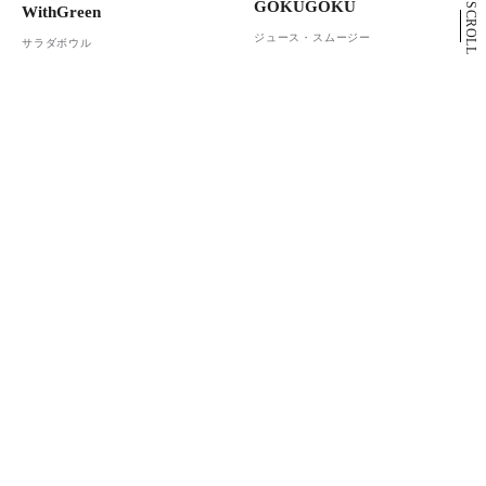
GOKUGOKU
SCROLL
WithGreen
ジュース・スムージー
サラダボウル
4F
2F
Café&Meal MUJI
スターバックス コーヒー
カフェ
カフェ
もっと見る