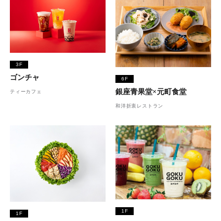
3F
ゴンチャ
6F
銀座青果堂×元町食堂
ティーカフェ
和洋折衷レストラン
1F
1F