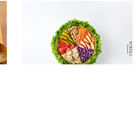
SCROLL
1F
WithGreen
サラダボウル