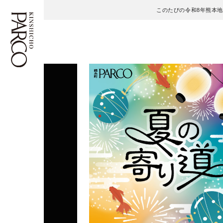
このたびの令和8年熊本
フロアガイド
ENGLISH
施設案内・アクセス
繁体字
イベント・ポップアップ
簡体字
ニュース
한국어
レストラン・カフェ
ภาษาไทย
TAX FREE
日本語