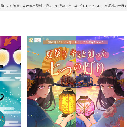
地震により被害にあわれた皆様に謹んでお見舞い申しあげますとともに、被災地の一日