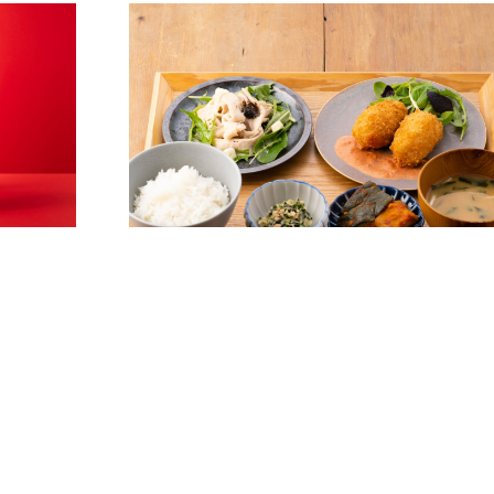
6F
銀座青果堂×元町食堂
和洋折衷レストラン