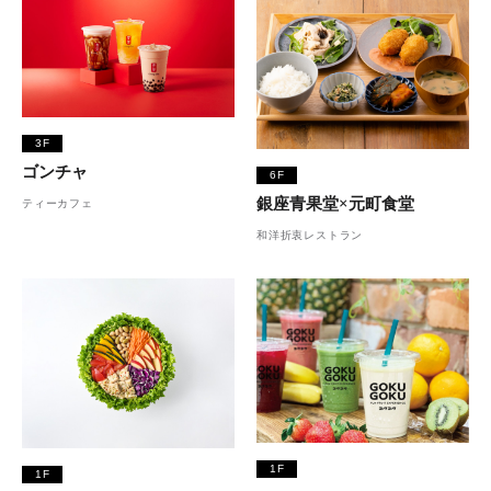
3F
ゴンチャ
6F
銀座青果堂×元町食堂
ティーカフェ
和洋折衷レストラン
1F
1F