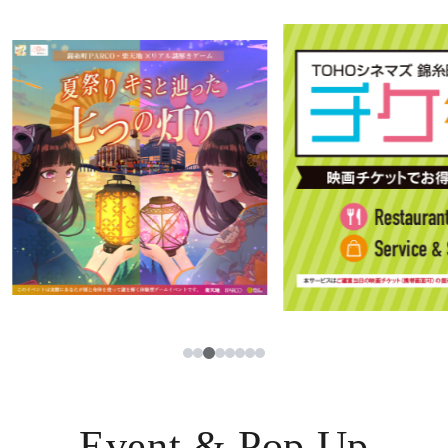
イベント・ポップアップ
簡体字
ニュース
한국어
レストラン・カフェ
ภาษาไทย
TAX FREE
日本語
PARCOメンバーズ
JP
3
1
2
4
5
6
7
8
Event & Pop Up