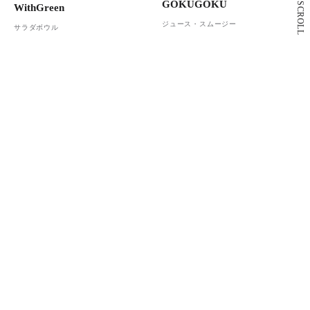
GOKUGOKU
SCROLL
WithGreen
ジュース・スムージー
サラダボウル
4F
2F
Café&Meal MUJI
スターバックス コーヒー
カフェ
カフェ
もっと見る