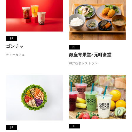
3F
ゴンチャ
6F
銀座青果堂×元町食堂
ティーカフェ
和洋折衷レストラン
1F
1F