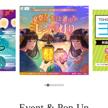
イベント・ポップアップ
簡体字
ニュース
한국어
レストラン・カフェ
ภาษาไทย
TAX FREE
日本語
PARCOメンバーズ
JP
2
1
3
4
5
6
7
8
Event & Pop Up