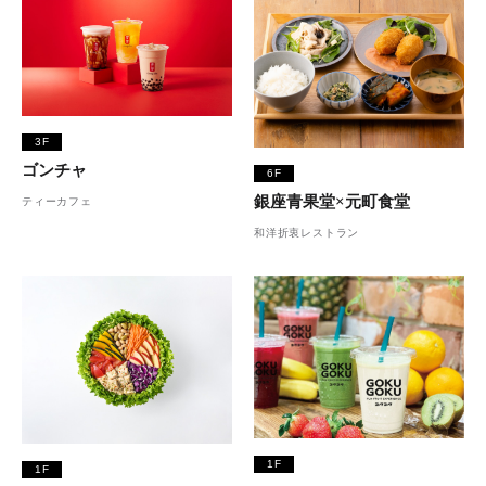
3F
ゴンチャ
6F
銀座青果堂×元町食堂
ティーカフェ
和洋折衷レストラン
1F
1F