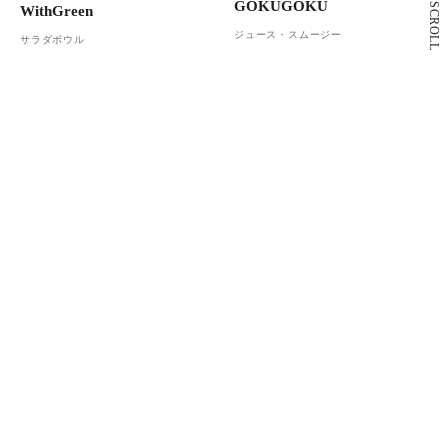
GOKUGOKU
SCROLL
WithGreen
ジュース・スムージー
サラダボウル
4F
2F
Café&Meal MUJI
スターバックス コーヒー
カフェ
カフェ
もっと見る