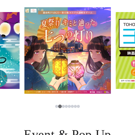
イベント・ポップアップ
簡体字
ニュース
한국어
レストラン・カフェ
ภาษาไทย
TAX FREE
日本語
PARCOメンバーズ
JP
2
1
3
4
5
6
7
8
Event & Pop Up