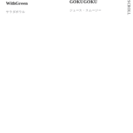
GOKUGOKU
SCROLL
WithGreen
ジュース・スムージー
サラダボウル
4F
2F
Café&Meal MUJI
スターバックス コーヒー
カフェ
カフェ
もっと見る