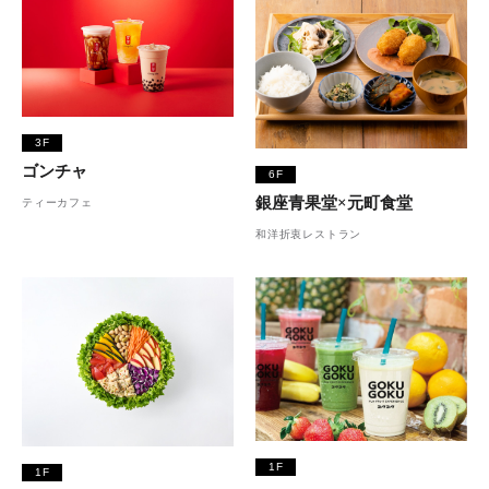
3F
ゴンチャ
6F
銀座青果堂×元町食堂
ティーカフェ
和洋折衷レストラン
1F
1F