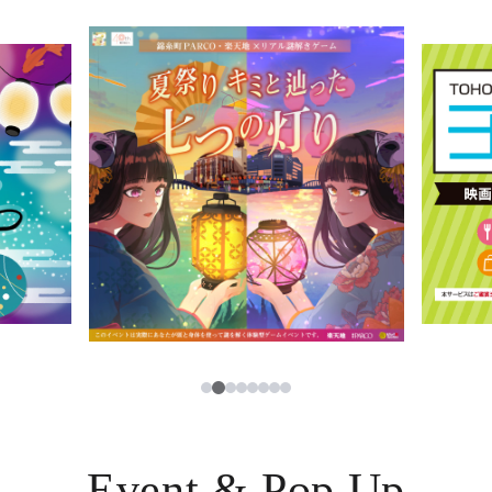
イベント・ポップアップ
簡体字
ニュース
한국어
レストラン・カフェ
ภาษาไทย
TAX FREE
日本語
PARCOメンバーズ
JP
2
1
3
4
5
6
7
8
Event & Pop Up