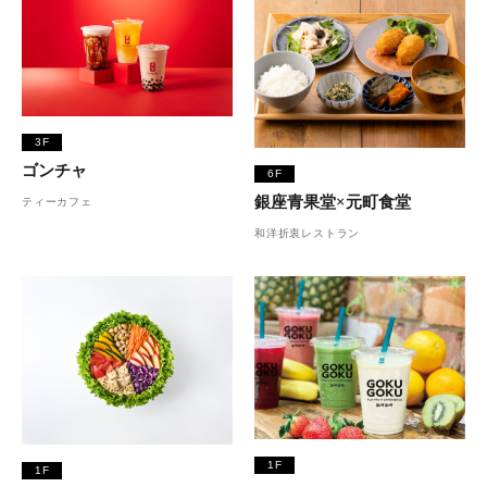
3F
ゴンチャ
6F
銀座青果堂×元町食堂
ティーカフェ
和洋折衷レストラン
1F
1F