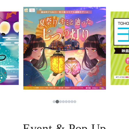
イベント・ポップアップ
簡体字
ニュース
한국어
レストラン・カフェ
ภาษาไทย
TAX FREE
日本語
PARCOメンバーズ
JP
3
1
2
4
5
6
7
8
Event & Pop Up