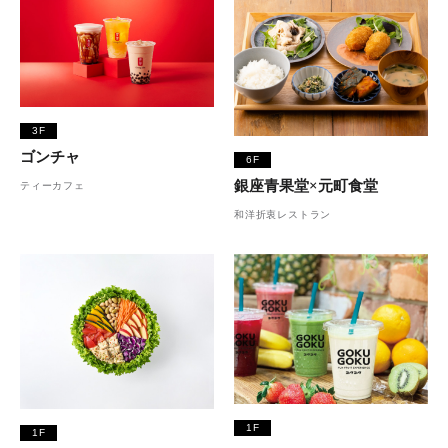
3F
ゴンチャ
6F
銀座青果堂×元町食堂
ティーカフェ
和洋折衷レストラン
1F
1F