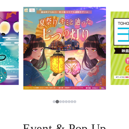
イベント・ポップアップ
簡体字
ニュース
한국어
レストラン・カフェ
ภาษาไทย
TAX FREE
日本語
PARCOメンバーズ
JP
2
1
3
4
5
6
7
8
Event & Pop Up