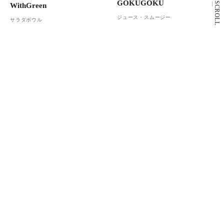
GOKUGOKU
SCROLL
WithGreen
ジュース・スムージー
サラダボウル
4F
2F
Café&Meal MUJI
スターバックス コーヒー
カフェ
カフェ
もっと見る