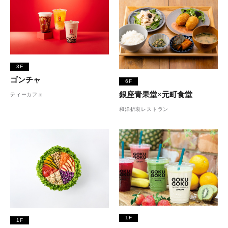
3F
ゴンチャ
6F
銀座青果堂×元町食堂
ティーカフェ
和洋折衷レストラン
1F
1F