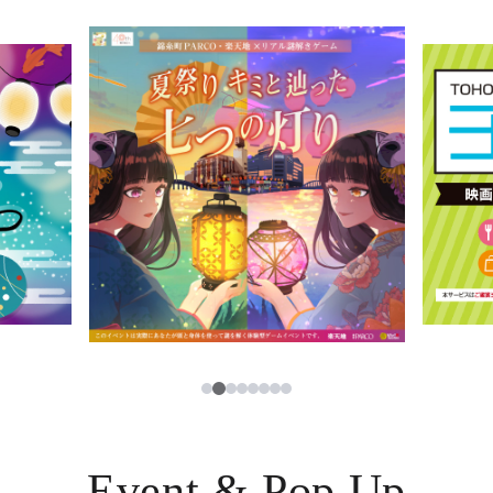
イベント・ポップアップ
簡体字
ニュース
한국어
レストラン・カフェ
ภาษาไทย
TAX FREE
日本語
PARCOメンバーズ
JP
3
1
2
4
5
6
7
8
Event & Pop Up