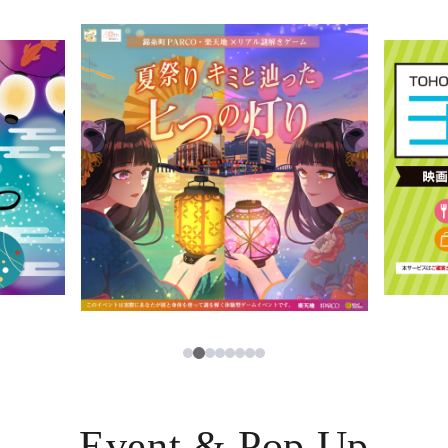
イベント・ポップアップ
簡体字
ニュース
한국어
レストラン・カフェ
ภาษาไทย
TAX FREE
日本語
PARCOメンバーズ
JP
2
1
3
4
5
6
7
8
Event & Pop Up